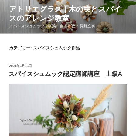
コ
アトリエグラス | 木の実とスパイ
ン
スのアレンジ教室
テ
ン
スパイスシュムック | 横浜・自由が丘・長野立科
ツ
へ
ス
カテゴリー:
スパイスシュムック作品
キ
ッ
投
2021年6月15日
プ
稿
スパイスシュムック認定講師講座 上級A
日: