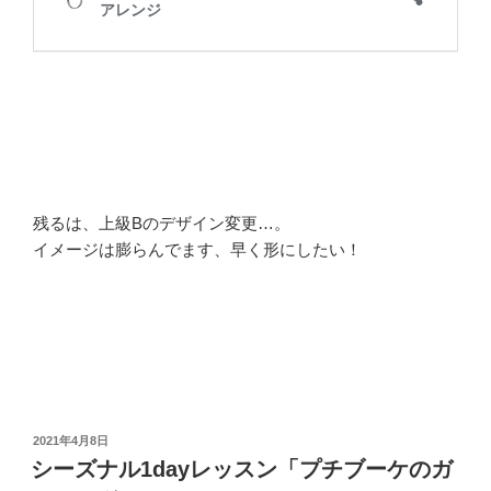
残るは、上級Bのデザイン変更…。
イメージは膨らんでます、早く形にしたい！
投
2021年4月8日
稿
シーズナル1dayレッスン「プチブーケのガ
日: