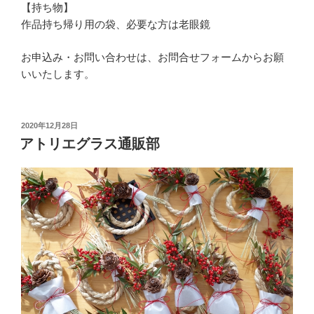
【持ち物】
作品持ち帰り用の袋、必要な方は老眼鏡
お申込み・お問い合わせは、お問合せフォームからお願
いいたします。
投
2020年12月28日
稿
アトリエグラス通販部
日: