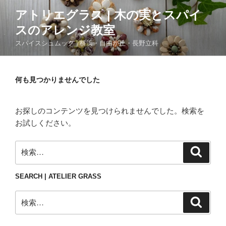
コ
アトリエグラス | 木の実とスパイ
ン
スのアレンジ教室
テ
ン
スパイスシュムック | 横浜・自由が丘・長野立科
ツ
へ
ス
何も見つかりませんでした
キ
ッ
お探しのコンテンツを見つけられませんでした。検索を
プ
お試しください。
検
検
索
索:
SEARCH | ATELIER GRASS
検
検
索
索: